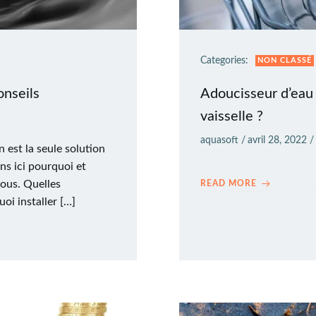
Categories:
NON CLASSÉ
onseils
Adoucisseur d’eau 
vaisselle ?
aquasoft
/
avril 28, 2022
/
n est la seule solution
ns ici pourquoi et
ous. Quelles
READ MORE
oi installer […]