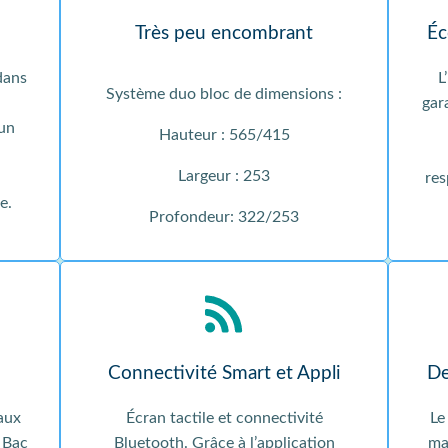
Très peu encombrant
Éc
dans
L
Système duo bloc de dimensions :
gar
 un
Hauteur : 565/415
Largeur : 253
res
e.
Profondeur: 322/253
Connectivité Smart et Appli
De
aux
Écran tactile et connectivité
Le
. Bac
Bluetooth. Grâce à l’application
ma